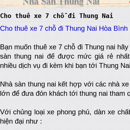
Cho thuê xe 7 chỗ đi Thung Nai
Cho thuê xe 7 chỗ đi Thung Nai Hòa Bình
Bạn muốn thuê xe 7 chỗ đi Thung nai hãy l
sàn thung nai để được mức giá rẻ nhất
nhiều dịch vụ đi kèm khi bạn tới Thung Na
Nhà sàn thung nai kết hợp với các nhà xe 
lớn để đưa đón khách tới thung nai tham
Với chủng loại xe phong phú, dàn xe chấ
hiện đại như :