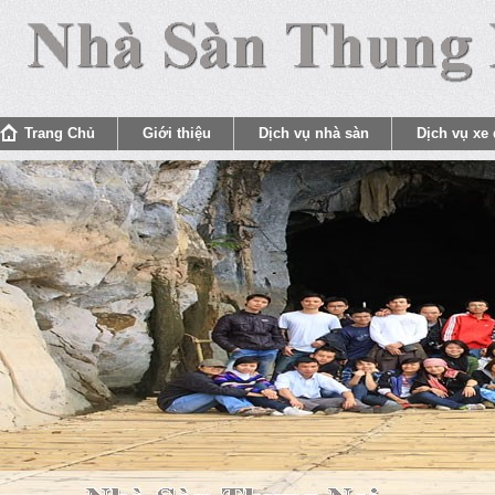
Trang Chủ
Giới thiệu
Dịch vụ nhà sàn
Dịch vụ xe