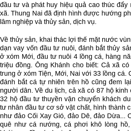
đầu tư và phát huy hiệu quả cao thúc đẩy
xã. Thung Nai đã định hình được hướng phát
lâm nghiệp và thủy sản, dịch vụ.
Về thủy sản, khai thác lợi thế mặt nước vù
dạn vay vốn đầu tư nuôi, đánh bắt thủy s
ở xóm Mới, đầu tư nuôi 4 lồng cá, hàng n
triệu đồng. Ông Khánh cho biết: Cả xã có
trung ở xóm Tiện, Mới, Nai với 33 lồng cá. 
đánh bắt cá tự nhiên trên hồ cũng đem lạ
người dân. Về du lịch, cả xã có 87 hộ kinh
32 hộ đầu tư thuyền vận chuyển khách du 
tư nhân đầu tư cơ sở vật chất, hình thành c
như đảo Cối Xay Gió, đảo Dê, đảo Dừa... 
quê như cá nướng, cá phơi khô lòng hồ,