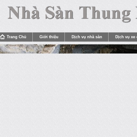
Trang Chủ
Giới thiệu
Dịch vụ nhà sàn
Dịch vụ xe