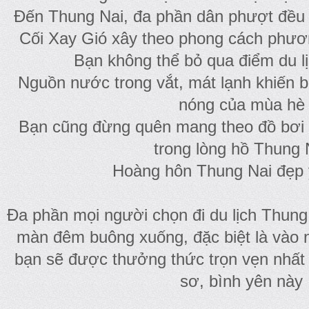
Đến Thung Nai, đa phần dân phượt đều c
Cối Xay Gió xây theo phong cách phươ
Bạn không thể bỏ qua điểm du l
Nguồn nước trong vắt, mát lạnh khiến 
nóng của mùa hè
Bạn cũng đừng quên mang theo đồ bơi 
trong lòng hồ Thung 
Hoàng hôn Thung Nai đẹp 
Đa phần mọi người chọn đi du lịch Thung 
màn đêm buông xuống, đặc biệt là vào 
bạn sẽ được thưởng thức trọn vẹn nhất 
sơ, bình yên này