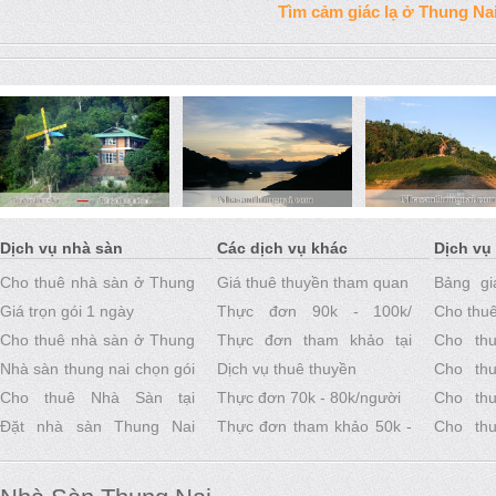
Tìm cảm giác lạ ở Thung Na
Dịch vụ nhà sàn
Các dịch vụ khác
Dịch vụ
Cho thuê nhà sàn ở Thung
Giá thuê thuyền tham quan
Bảng gi
Nai Hòa Bình
Giá trọn gói 1 ngày
Thực đơn 90k - 100k/
Thung N
Cho thuê
Cho thuê nhà sàn ở Thung
người tham khảo
Thực đơn tham khảo tại
Nai
Cho th
Nai 2 ngày 1 đêm
Nhà sàn thung nai chọn gói
Thung Nai
Dịch vụ thuê thuyền
Thung N
Cho th
2 ngày 1 đêm
Cho thuê Nhà Sàn tại
Thực đơn 70k - 80k/người
Thung N
Cho th
Thung Nai Hòa Bình
Đặt nhà sàn Thung Nai
Thực đơn tham khảo 50k -
Thung N
Cho th
Hòa Bình
60k/ khách
Thung N