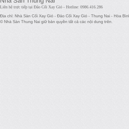
Nhà Sàn Thung Nai
Liên hệ trực tiếp tại Đảo Cối Xay Gió - Hotline: 0986.416.286
Địa chỉ: Nhà Sàn Cối Xay Gió - Đảo Cối Xay Gió - Thung Nai - Hòa Bìn
© Nhà Sàn Thung Nai giữ bản quyền tất cả các nội dung trên.