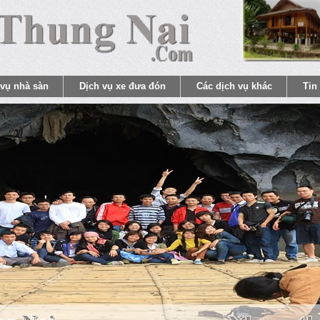
 vụ nhà sàn
Dịch vụ xe đưa đón
Các dịch vụ khác
Tin