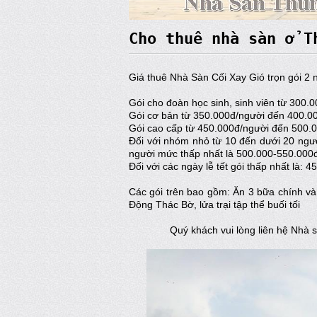
Cho thuê nhà sàn ở T
Giá thuê
Nhà Sàn Cối Xay Gió trọn gói 2 
Gói cho đoàn học sinh, sinh viên từ 300.
Gói cơ bản từ 350.000đ/người đến 400.00
Gói cao cấp từ 450.000đ/người đến 500.
Đối với nhóm nhỏ từ 10 đến dưới 20 ngườ
người mức thấp nhất là 500.000-550.000
Đối với các ngày lễ tết gói thấp nhất là: 
Các gói trên bao gồm: Ăn 3 bữa chính và
Động Thác Bờ, lửa trại tập thể buối tối
Quý khách vui lòng liên hệ Nhà 