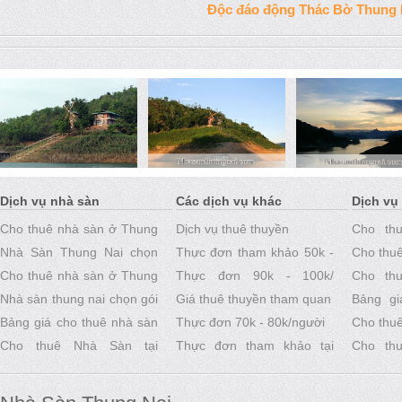
Độc đáo động Thác Bờ Thung 
Dịch vụ nhà sàn
Các dịch vụ khác
Dịch vụ
Cho thuê nhà sàn ở Thung
Dịch vụ thuê thuyền
Cho th
Nai 2 ngày 1 đêm
Nhà Sàn Thung Nai chọn
Thực đơn tham khảo 50k -
Thung N
Cho thuê
gói 1 ngày
Cho thuê nhà sàn ở Thung
60k/ khách
Thực đơn 90k - 100k/
Nai
Cho th
Nai Hòa Bình
Nhà sàn thung nai chọn gói
người tham khảo
Giá thuê thuyền tham quan
Thung N
Bảng gi
2 ngày 1 đêm
Bảng giá cho thuê nhà sàn
Thực đơn 70k - 80k/người
Thung N
Cho thuê
Cối Xay Gió - Thung Nai
Cho thuê Nhà Sàn tại
Thực đơn tham khảo tại
Nai
Cho th
Thung Nai Hòa Bình
Thung Nai
Thung N