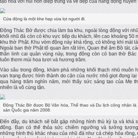
tạo hóa với núi non điệp trùng và vẻ đẹp của hang động huyền 
Cửa động là một khe hẹp vừa lọt người đi.
Động Thác Bờ được chia làm ba khu, ngoài lòng động với nh
khối nhũ đá còn có khu vực tiếp du khách, lên cao khoảng 50 
khu thờ Phật. Khu vòm động này khá rộng, có không khí mát l
Ngoài ban thờ Phật tổ quan âm rất lớn, Quan thế âm Bồ tát, cá
thần linh cai quản vùng này, trong động còn có ban thờ Bác
luôn thơm mùi hoa tươi và hương trầm.
Vào sâu trong động, khám phá những khối thạch nhũ muôn h
vạn trạng được hình thành do cặn của nước nhỏ giọt đọng lại 
qua hàng trăm nghìn năm, mới thấy sức sáng tạo của Mẹ th
nhiên là vô cùng tận.
Động Thác Bờ được Bộ Văn hóa, Thể thao và Du lịch công nhận là 
sản Quốc gia năm 2008.
Đến đây, du khách sẽ bắt gặp những hình thù kỳ lạ và khá s
động. Bạn có thể thỏa sức chiêm ngưỡng và tưởng tượng
những hình thù khác nhau của nhũ đá như cá chép hóa rồng, 