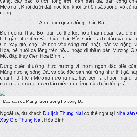
vàng, cây bạc, ô trời, lọng trời, dàn đàn đá, dàn cồng chi
Mường... Khối dưới đất mọc lên, khối từ trên sà xuống, vô cùn
dạng.
Ảnh tham quan động Thác Bờ
Đến động Thác Bờ, bạn có thể kết hợp tham quan các điểm
lịch gần như đền Bà chúa Thác Bờ, suối Trạch, đảo và nhà n
Cối xay gió, chợ Bờ họp vào sáng chủ nhật, bản và động N
Hoa, bè nuôi cá lồng trên hồ… hoặc đi thăm bản Mường Gi
Mỗ, đập thủy điện Hòa Bình...
Đừng quên thưởng thức hương vị thơm ngon đặc biệt của
Măng nướng sông Đà, và các đặc sản núi rừng như thịt gà hấp
chanh, thịt lợn Mường nướng mật bày trên lá chuối, măng lu
cơm gạo nương, rượu táo mèo, rau rừng đồ chấm lòng cá…
Đặc sản cá Măng tươi nướng hồ sông Đà.
Ngoài ra, du khách
Du lịch Thung Nai
có thể nghỉ tại
Nhà sàn 
Xay Gió Thung Nai
, Hòa Bình