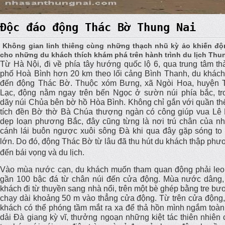
Độc đáo động Thác Bờ Thung Nai
Không gian linh thiêng cùng những thạch nhũ kỳ ảo khiến độ
cho những du khách thích khám phá trên hành trình du lịch Thu
Từ Hà Nội, đi về phía tây hướng quốc lộ 6, qua trung tâm th
phố Hoà Bình hơn 20 km theo lối cảng Bình Thanh, du khách
đến động Thác Bờ. Thuộc xóm Bưng, xã Ngòi Hoa, huyện 
Lạc, động nằm ngay trên bến Ngọc ở sườn núi phía bắc, tr
dãy núi Chủa bên bờ hồ Hòa Bình. Không chỉ gắn với quần thể
tích đền Bờ thờ Bà Chúa thượng ngàn có công giúp vua Lê 
dẹp loạn phương Bắc, đây cũng từng là nơi trú chân của nh
cánh lái buôn ngược xuôi sông Đà khi qua đây gặp sóng to 
lớn. Do đó, động Thác Bờ từ lâu
đã thu hút du khách thập phư
đến bái vọng và du lịch.
Vào mùa nước cạn, du khách muốn tham quan động phải leo
gần 100 bậc đá từ chân núi đến cửa động. Mùa nước dâng,
khách đi từ thuyền sang nhà nổi, trên một bè ghép bằng tre b
chạy dài khoảng 50 m vào thẳng cửa động. Từ trên cửa động,
khách có thể phóng tầm mắt ra xa để thả hồn mình ngắm toàn
dải Đà giang kỳ vĩ, thưởng ngoạn những kiệt tác thiên nhiên